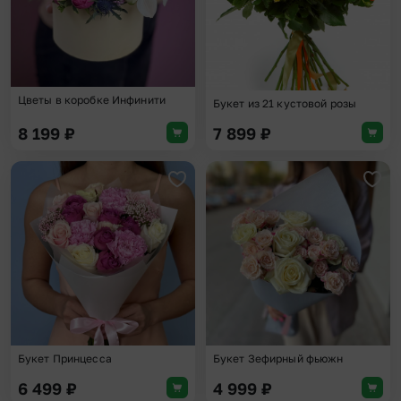
Цветы в коробке Инфинити
Букет из 21 кустовой розы
8 199
₽
7 899
₽
Добавить в избранное
Доба
Букет Принцесса
Букет Зефирный фьюжн
6 499
₽
4 999
₽