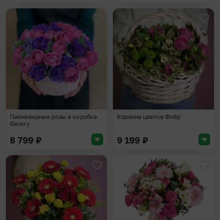
Добавить в избранное
Доба
Пионовидные розы в коробке
Корзина цветов Флёр
Galaxy
8 799
₽
9 199
₽
Добавить в избранное
Доба