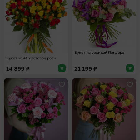
Букет из орхидей Пандора
Букет из 41 кустовой розы
14 899
₽
21 199
₽
Добавить в избранное
Доба