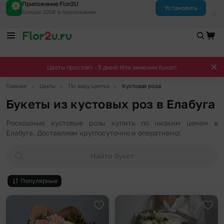
Приложение Flor2U
Установить
Скидка 300₽ в приложении
Цветы простоят - 5 дней! Или заменим букет!
▶
▶
▶
Главная
Цветы
По виду цветка
Кустовая роза
Букеты из кустовых роз в Елабуга
Роскошные кустовые розы купить по низким ценам в
Елабуга. Доставляем круглосуточно и оперативно!
Найти букет
Популярные
Добавить в избранное
Доба