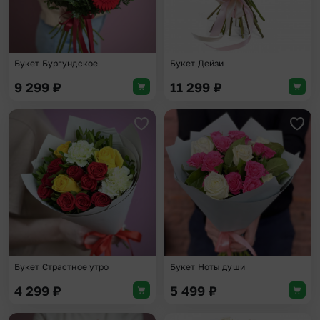
Букет Бургундское
Букет Дейзи
9 299
₽
11 299
₽
Добавить в избранное
Доба
Букет Страстное утро
Букет Ноты души
4 299
₽
5 499
₽