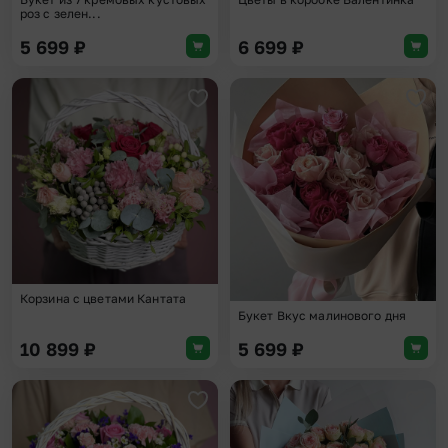
роз с зелен...
5 699
₽
6 699
₽
Добавить в избранное
Доба
Корзина с цветами Кантата
Букет Вкус малинового дня
10 899
₽
5 699
₽
Добавить в избранное
Доба