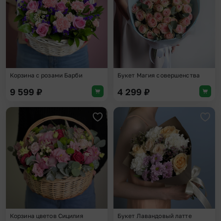
Корзина с розами Барби
Букет Магия совершенства
9 599
₽
4 299
₽
Добавить в избранное
Доба
Корзина цветов Сицилия
Букет Лавандовый латте