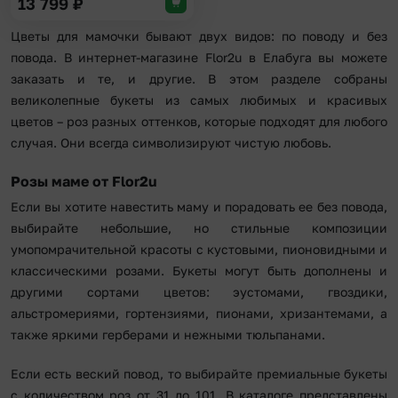
13 799
₽
Цветы для мамочки бывают двух видов: по поводу и без
повода. В интернет-магазине Flor2u в Елабуга вы можете
заказать и те, и другие. В этом разделе собраны
великолепные букеты из самых любимых и красивых
цветов – роз разных оттенков, которые подходят для любого
случая. Они всегда символизируют чистую любовь.
Розы маме от Flor2u
Если вы хотите навестить маму и порадовать ее без повода,
выбирайте небольшие, но стильные композиции
умопомрачительной красоты с кустовыми, пионовидными и
классическими розами. Букеты могут быть дополнены и
другими сортами цветов: эустомами, гвоздики,
альстромериями, гортензиями, пионами, хризантемами, а
также яркими герберами и нежными тюльпанами.
Если есть веский повод, то выбирайте премиальные букеты
с количеством роз от 31 до 101. В каталоге представлены