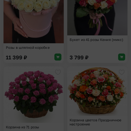
Букет из 41 розы Кения (микс)
Розы в шляпной коробке
11 399
₽
3 799
₽
Добавить в избранное
Доба
Корзина цветов Праздничное
настроение
Корзина из 71 розы