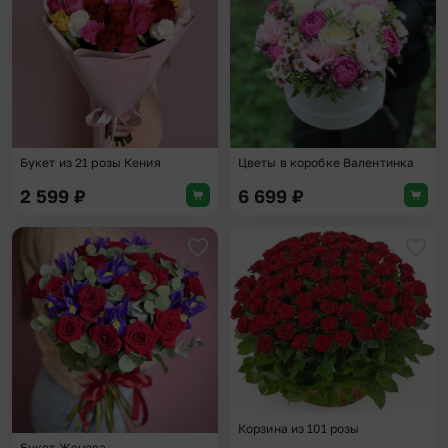
Букет из 21 розы Кения
Цветы в коробке Валентинка
2 599
₽
6 699
₽
Добавить в избранное
Доба
Корзина из 101 розы
Букет Женева