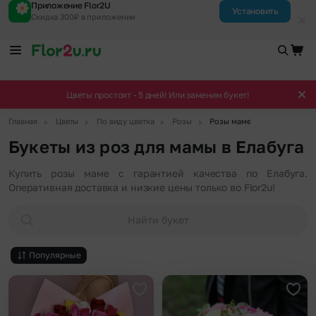
Приложение Flor2U
Установить
Скидка 300₽ в приложении
Цветы простоят - 5 дней! Или заменим букет!
▶
▶
▶
▶
Главная
Цветы
По виду цветка
Розы
Розы маме
Букеты из роз для мамы в Елабуга
Купить розы маме с гарантией качества по Елабуга.
Оперативная доставка и низкие цены только во Flor2u!
Найти букет
Популярные
Добавить в избранное
Доба