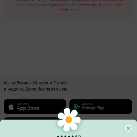
своих персональных данных
и на
Получение рекламной и иной
информации.
Мы работаем 24 часа и 7 дней
в неделю. Даже без перерыва!
4.9