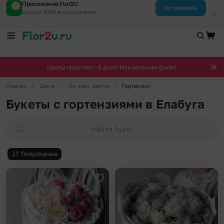
Приложение Flor2U
Установить
Скидка 300₽ в приложении
Цветы простоят - 5 дней! Или заменим букет!
▶
▶
▶
Главная
Цветы
По виду цветка
Гортензии
Букеты с гортензиями в Елабуга
Найти букет
Популярные
Добавить в избранное
Доба