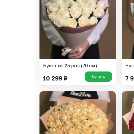
Гвоздики
Суккуленты
Гипсофила
Тюльпаны
Гортензии
Фрезия
Ирисы
Эустома
Каллы
Букет из 25 роз (70 см)
Бук
Купить
10 299
₽
7 