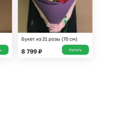
Букет из 21 розы (70 см)
ь
Купить
8 799
₽