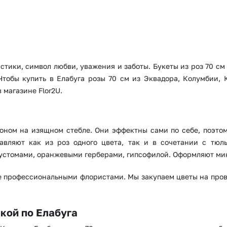
Или выберите из популярных
Москва и МО
Санкт-Петербург
Нижний Новгород
Самара
Казань
Уфа
истики, символ любви, уважения и заботы. Букеты из роз 70 с
обы купить в Елабуга розы 70 см из Эквадора, Колумбии, Ке
Челябинск
Екатеринбург
 магазине Flor2U.
Новосибирск
Омск
Волгоград
Воронеж
оном на изящном стебле. Они эффектны сами по себе, поэто
авляют как из роз одного цвета, так и в сочетании с тюл
устомами, оранжевыми герберами, гипсофилой. Оформляют микс
ые профессиональными флористами. Мы закупаем цветы на прове
вкой по Елабуга