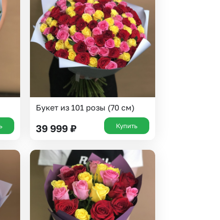
 10000 рублей
рная пятница
Букет из 101 розы (70 см)
ь
Купить
39 999
₽