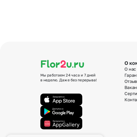
О ко
О нас
Гаран
Мы работаем 24 часа и 7 дней
в неделю. Даже без перерыва!
Отзы
Вака
Серт
Конт