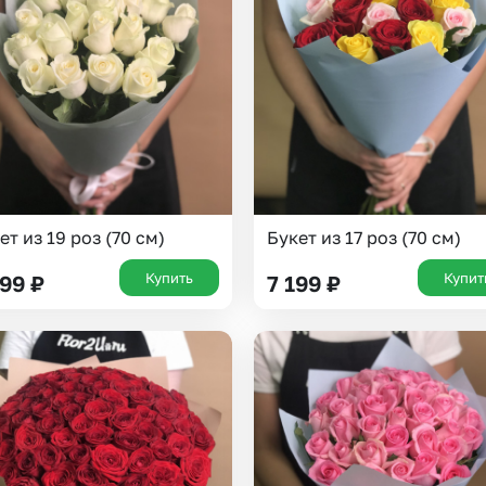
Insta букеты
До
Хиты продаж
Че
Новинки
Все категории
ет из 19 роз (70 см)
Букет из 17 роз (70 см)
Купить
Купит
999
₽
7 199
₽