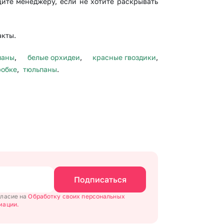
щите менеджеру, если не хотите раскрывать
акты.
паны
,
белые орхидеи
,
красные гвоздики
,
робке
,
тюльпаны
.
Подписаться
гласие на
Обработку своих персональных
мации.