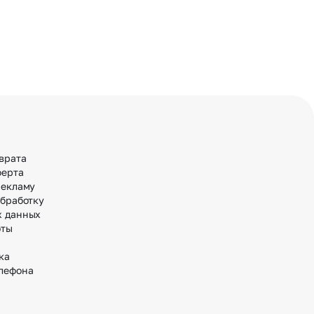
врата
ферта
рекламу
обработку
х данных
оты
ка
лефона