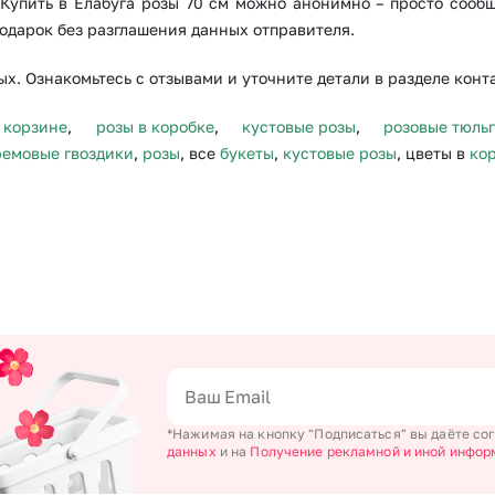
. Купить в Елабуга розы 70 см можно анонимно – просто сооб
одарок без разглашения данных отправителя.
х. Ознакомьтесь с отзывами и уточните детали в разделе конт
 корзине
,
розы в коробке
,
кустовые розы
,
розовые тюль
ремовые гвоздики
,
розы
, все
букеты
,
кустовые розы
, цветы в
ко
*Нажимая на кнопку "Подписаться" вы даёте со
данных
и на
Получение рекламной и иной инфор